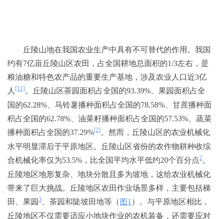
丘陵山地在我国农业生产中具有不可替代的作用。我国
约有7亿亩丘陵山区农田，占全国耕地总面积的1/3左右，是
粮油糖和特色农产品的重要生产基地，涉及农业人口近3亿
[11]
人
。丘陵山区茶园面积占全国的93.39%、果园面积占全
国的62.28%、马铃薯播种面积占全国的78.58%、甘蔗播种面
积占全国的62.78%、油菜籽播种面积占全国的57.53%、蔬菜
[2]
播种面积占全国的37.29%
。然而，丘陵山区的农业机械化
水平明显滞后于平原地区。丘陵山区省份的农作物耕种收综
2
合机械化率仅为53.5%，比全国平均水平低约20个百分点
。
丘陵地区地形复杂、地块分散且多为坡地，这给农业机械化
带来了巨大挑战。丘陵地区农田作业场景多样，主要包括梯
3
田、果园
、茶园和陡坡田地等（
图1
）。与平原地区相比，
丘陵地区不仅需要适应小地块作业的农机装备，还需要应对