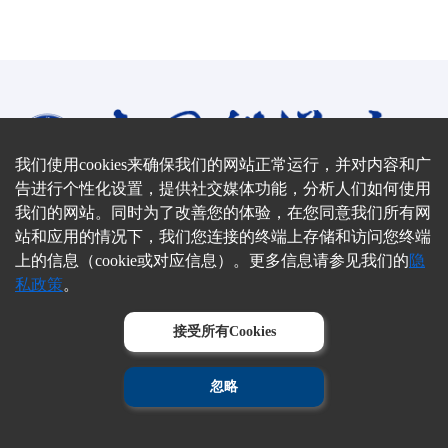
我们使用cookies来确保我们的网站正常运行，并对内容和广
告进行个性化设置，提供社交媒体功能，分析人们如何使用
我们的网站。同时为了改善您的体验，在您同意我们所有网
站和应用的情况下，我们您连接的终端上存储和访问您终端
地址：北京市三里河路52号
邮编：100864
上的信息（cookie或对应信息）。更多信息请参见我们的
隐
私政策
。
联系电话：（010）68597911
E-mail：bulletin@cashq.ac.cn
接受所有Cookies
本系统建议在Chrome、 IE9+ 以上版本浏览器阅读本站内容，360浏
览器请切换至极速模式Cookies帮助我们提供服务并提供个性化体
验。使用本网站，即表示您同意我们使用Cookies
忽略
京ICP备09064830号-19
京公网安备1101080202462