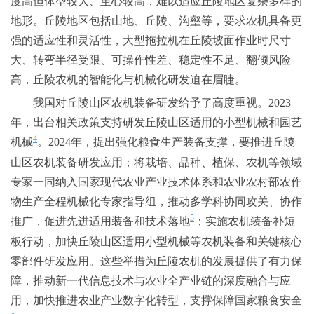
度高但体型较大、重心较高，难以适应丘陵地区复杂多样的
地形。丘陵地区包括山地、丘陵、沟壑等，要求农机具备更
强的适应性和灵活性，大型拖拉机在丘陵坡面作业时尺寸
大、转弯半径受限、可操作性差、稳定性不足、翻倾风险
高，丘陵农机的智能化与机械化研发迫在眉睫。
我国对丘陵山区农机装备研发给予了高度重视。2023
年，出台相关政策支持研发丘陵山区适用的小型机械和园艺
4
机械
。2024年，提出强化粮食生产装备支撑，要推进丘陵
山区农机装备研发应用；将栽培、品种、植保、农机等领域
专家一同纳入国家现代农业产业技术体系和农业农村部农作
物生产全程机械化专家指导组，推动多学科协同攻关、协作
5
推广，促进先进适用装备和技术落地
；实施农机装备补短
板行动，加快丘陵山区适用小型机械等农机装备和关键核心
零部件研发应用。这些举措为丘陵农机的发展提供了有力保
障，推动新一代信息技术与农业全产业链的深度融合与应
用，加快推进农业产业数字化转型，支撑保障国家粮食安全