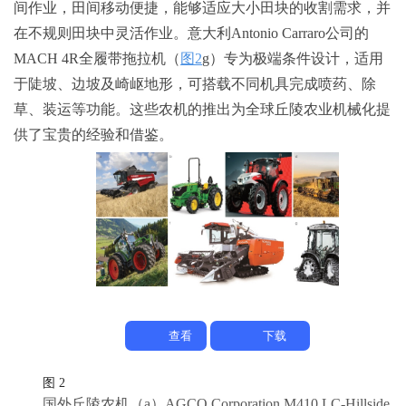
间作业，田间移动便捷，能够适应大小田块的收割需求，并
在不规则田块中灵活作业。意大利Antonio Carraro公司的
MACH 4R全履带拖拉机（
图2
g）专为极端条件设计，适用
于陡坡、边坡及崎岖地形，可搭载不同机具完成喷药、除
草、装运等功能。这些农机的推出为全球丘陵农业机械化提
供了宝贵的经验和借鉴。
查看
下载
图 2
国外丘陵农机
（a）AGCO Corporation M410 LC-Hillside