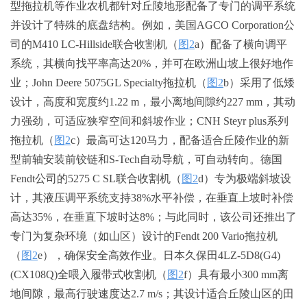
型拖拉机等作业农机都针对丘陵地形配备了专门的调平系统
并设计了特殊的底盘结构。例如，美国AGCO Corporation公
司的M410 LC-Hillside联合收割机（
图2
a）配备了横向调平
系统，其横向找平率高达20%，并可在欧洲山坡上很好地作
业；John Deere 5075GL Specialty拖拉机（
图2
b）采用了低矮
设计，高度和宽度约1.22 m，最小离地间隙约227 mm，其动
力强劲，可适应狭窄空间和斜坡作业；CNH Steyr plus系列
拖拉机（
图2
c）最高可达120马力，配备适合丘陵作业的新
型前轴安装前铰链和S-Tech自动导航，可自动转向。德国
Fendt公司的5275 C SL联合收割机（
图2
d）专为极端斜坡设
计，其液压调平系统支持38%水平补偿，在垂直上坡时补偿
高达35%，在垂直下坡时达8%；与此同时，该公司还推出了
专门为复杂环境（如山区）设计的Fendt 200 Vario拖拉机
（
图2
e），确保安全高效作业。日本久保田4LZ-5D8(G4)
(CX108Q)全喂入履带式收割机（
图2
f）具有最小300 mm离
地间隙，最高行驶速度达2.7 m/s；其设计适合丘陵山区的田