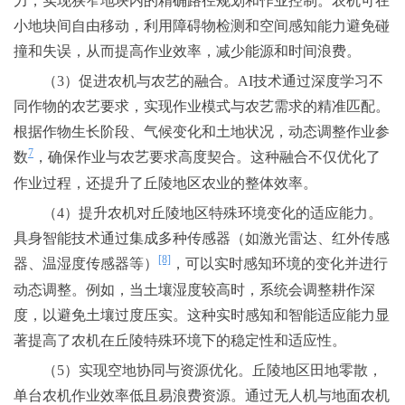
力，实现狭窄地块内的精确路径规划和作业控制。农机可在
小地块间自由移动，利用障碍物检测和空间感知能力避免碰
撞和失误，从而提高作业效率，减少能源和时间浪费。
（3）促进农机与农艺的融合。AI技术通过深度学习不
同作物的农艺要求，实现作业模式与农艺需求的精准匹配。
根据作物生长阶段、气候变化和土地状况，动态调整作业参
7
数
，确保作业与农艺要求高度契合。这种融合不仅优化了
作业过程，还提升了丘陵地区农业的整体效率。
（4）提升农机对丘陵地区特殊环境变化的适应能力。
具身智能技术通过集成多种传感器（如激光雷达、红外传感
[8]
器、温湿度传感器等）
，可以实时感知环境的变化并进行
动态调整。例如，当土壤湿度较高时，系统会调整耕作深
度，以避免土壤过度压实。这种实时感知和智能适应能力显
著提高了农机在丘陵特殊环境下的稳定性和适应性。
（5）实现空地协同与资源优化。丘陵地区田地零散，
单台农机作业效率低且易浪费资源。通过无人机与地面农机