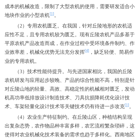
成本的机械改造，限制了大型农机的使用，需要研发适合小
[1]
地块作业的小型农机
。
（2）专用农机匮乏。在我国，针对丘陵地形的农机适
应性不足，且专用农机较为匮乏。现有丘陵农机产品多基于
平原农机产品改造而成，在作业过程中受环境条件制约、作
[4]
业效率差，机械化优势无法充分发挥
，缺乏轻便、简易作
业的专用农机。
（3）技术性能待提升。与先进国家相比，我国的丘陵
农机研发与应用起步较晚、产品的综合性能不高，特别是针
对丘陵山地的轻量、高效、高稳定性的机械相对匮乏，发动
机高功率低排放设计制造技术、刀具抗损降耗优化设计技
[1]
术、车架轻量化设计技术等关键技术仍有待进一步攻克
。
（4）农业生产特征制约。在丘陵山区，种植结构呈现
出复杂态势，农作物品种丰富多样，农艺流程繁杂琐碎，这
使得对农业机械化技术装备的需求也趋于多样化。西南地区