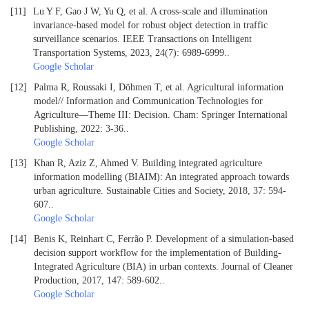
[11]
Lu Y F, Gao J W, Yu Q, et al. A cross-scale and illumination
invariance-based model for robust object detection in traffic
surveillance scenarios. IEEE Transactions on Intelligent
Transportation Systems, 2023, 24(7): 6989-6999.
.
Google Scholar
[12]
Palma R, Roussaki I, Döhmen T, et al. Agricultural information
model// Information and Communication Technologies for
Agriculture—Theme III: Decision. Cham: Springer International
Publishing, 2022: 3-36.
.
Google Scholar
[13]
Khan R, Aziz Z, Ahmed V. Building integrated agriculture
information modelling (BIAIM): An integrated approach towards
urban agriculture. Sustainable Cities and Society, 2018, 37: 594-
607.
.
Google Scholar
[14]
Benis K, Reinhart C, Ferrão P. Development of a simulation-based
decision support workflow for the implementation of Building-
Integrated Agriculture (BIA) in urban contexts. Journal of Cleaner
Production, 2017, 147: 589-602.
.
Google Scholar