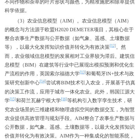
不同作物和杂草的叶片形状与颜色，为精准施肥和除草提供
科学依据。
（3）农业信息模型（AIM）。农业信息模型（AIM）
的概念与方法源于欧盟H2020 DEMETER项目，其核心在于
整合农事生产数据与公开数据（如气象、遥感、土壤数据
[12]
等），以最大化发挥知识价值并转化为有效决策
。然
而，农业领域信息模型的发展相对工业界较为滞后。建筑信
息模型（BIM）在建筑等行业中已展现出模拟预测和优化生
[13]
产流程的作用，英国索尔福德大学
和葡萄牙IN+技术与政
[14]
策研究创新中心
尝试将BIM技术引入农业，开展基于仿真
的决策工作流，应用于城市一体化农业。此外，韩国江源大
[15]
[16]
学
和荷兰瓦赫宁根大学
等机构引入数字孪生技术，研
究农业场景的三维建模和物理虚拟空间的数据交互，为智慧
农业提供高效管理与规划手段。AIM整合了农事生产数据与
公开数据，如气象、遥感、土壤数据等，以最大化发挥知识
价值并转化为有效决策。AIM作为一种集成化的智能系统，