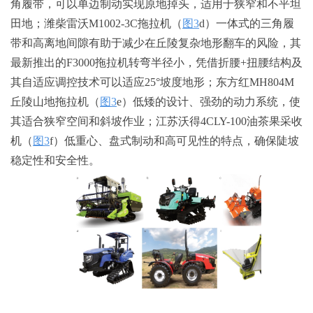
角履带，可以单边制动实现原地掉头，适用于狭窄和不平坦
田地；潍柴雷沃M1002-3C拖拉机（
图3
d）一体式的三角履
带和高离地间隙有助于减少在丘陵复杂地形翻车的风险，其
最新推出的F3000拖拉机转弯半径小，凭借折腰+扭腰结构及
其自适应调控技术可以适应25°坡度地形；东方红MH804M
丘陵山地拖拉机（
图3
e）低矮的设计、强劲的动力系统，使
其适合狭窄空间和斜坡作业；江苏沃得4CLY-100油茶果采收
机（
图3
f）低重心、盘式制动和高可见性的特点，确保陡坡
稳定性和安全性。