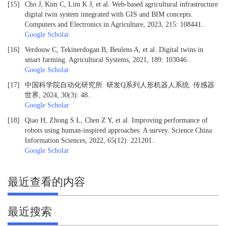
[15]
Cho J, Kim C, Lim K J, et al. Web-based agricultural infrastructure
digital twin system integrated with GIS and BIM concepts.
Computers and Electronics in Agriculture, 2023, 215: 108441.
.
Google Scholar
[16]
Verdouw C, Tekinerdogan B, Beulens A, et al. Digital twins in
smart farming. Agricultural Systems, 2021, 189: 103046.
.
Google Scholar
[17]
中国科学院自动化研究所. 研发Q系列人形机器人系统. 传感器
世界, 2024, 30(3): 48.
.
Google Scholar
[18]
Qiao H, Zhong S L, Chen Z Y, et al. Improving performance of
robots using human-inspired approaches: A survey. Science China
Information Sciences, 2022, 65(12): 221201.
.
Google Scholar
最近查看的内容
最近搜索