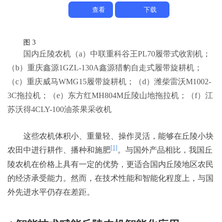
查看
下载
图 3
国内丘陵农机
（a）中联重科谷王PL70履带式收割机；
（b）重庆鑫源1GZL-130A鑫源猎豹自走式履带旋耕机；
（c）重庆威马WMG15履带旋耕机；（d）潍柴雷沃M1002-
3C拖拉机；（e）东方红MH804M丘陵山地拖拉机；（f）江
苏沃得4CLY-100油茶果采收机
这些农机体积小、重量轻、操作灵活，能够在丘陵小块
[1]
农田中进行耕作、播种和施肥
。与国外产品相比，我国丘
陵农机在价格上具有一定的优势，更适合国内丘陵地区农民
的经济承受能力。然而，在技术性能和智能化程度上，与国
外先进水平仍存在差距。