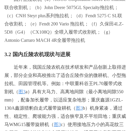
联合收割机；（b）John Deere 5075GL Specialty拖拉机；
（c）CNH Steyr plus系列拖拉机；（d）Fendt 5275 C SL联
合收割机；（e）Fendt 200 Vario 拖拉机；（f）久保田4LZ-
5D8（G4）（CX108Q）全喂入履带式收割机；（g）
Antonio Carraro MACH 4R全履带拖拉机
3.2 国内丘陵农机现状与进展
近年来，我国丘陵农机在技术研发和产品创新上取得进
展，部分企业和高校推出了适合丘陵作业的微耕机、小型拖
拉机、田园管理机等。例如：中联重科谷王PL70履带式收
割机（
图3
a）具有大马力、高离地间隙（最小离地间隙550
mm），配备加长履带，以适应复杂地形；重庆鑫源1GZL-
130A鑫源猎豹自走式履带旋耕机（
图3
b）机身紧凑，通过
性、稳定性、爬坡能力强，适合狭窄及不平坦田地；重庆威
马WMG15履带旋耕机（
图3
c）使用接地压力小的高花纹三